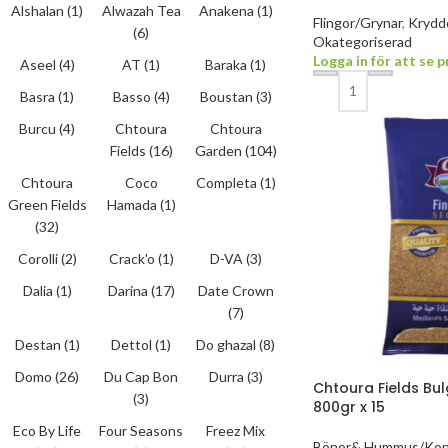
Alshalan
(1)
Alwazah Tea
Anakena
(1)
Flingor/Grynar
,
Kryddo
(6)
Okategoriserad
Logga in för att se p
Aseel
(4)
AT
(1)
Baraka
(1)
Basra
(1)
Basso
(4)
Boustan
(3)
Burcu
(4)
Chtoura
Chtoura
Fields
(16)
Garden
(104)
Chtoura
Coco
Completa
(1)
Green Fields
Hamada
(1)
(32)
Corolli
(2)
Crack'o
(1)
D-VA
(3)
Dalia
(1)
Darina
(17)
Date Crown
(7)
Destan
(1)
Dettol
(1)
Do ghazal
(8)
Domo
(26)
Du Cap Bon
Durra
(3)
Chtoura Fields Bu
(3)
800gr x 15
Eco By Life
Four Seasons
Freez Mix
Bönor& Hummus/Kon