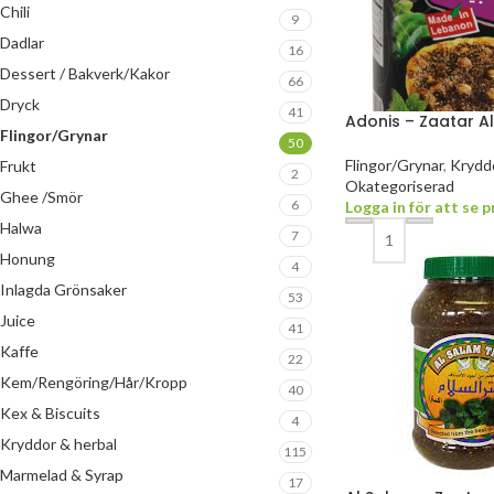
Chili
9
Dadlar
16
Dessert / Bakverk/Kakor
66
Dryck
41
Adonis – Zaatar A
Flingor/Grynar
50
Flingor/Grynar
,
Kryddo
Frukt
2
Okategoriserad
Ghee /Smör
6
Logga in för att se p
Halwa
7
Honung
4
Inlagda Grönsaker
53
Juice
41
Kaffe
22
Kem/Rengöring/Hår/Kropp
40
Kex & Biscuits
4
Kryddor & herbal
115
Marmelad & Syrap
17