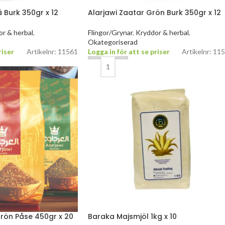
å Burk 350gr x 12
Alarjawi Zaatar Grön Burk 350gr x 12
r & herbal
,
Flingor/Grynar
,
Kryddor & herbal
,
Okategoriserad
riser
Artikelnr: 11561
Logga in för att se priser
Artikelnr: 11
Grön Påse 450gr x 20
Baraka Majsmjöl 1kg x 10