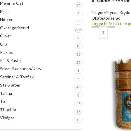
Al Salam – Zaatar
Mejeri & Ost
26
Mjöl
Flingor/Grynar
,
Kryddo
4
Okategoriserad
Nötter
44
Logga in för att se p
Okategoriserad
668
Oliver
9
Olja
13
Pickles
30
Ris & Pasta
20
Salami/Luncheon/Korv
1
Sardiner & Tonfisk
7
Sås & arom
45
Tahina
6
Te
47
Tillbehör
56
Vinäger
12