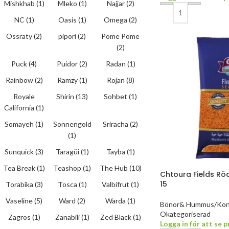
Mishkhab
(1)
Mleko
(1)
Najjar
(2)
NC
(1)
Oasis
(1)
Omega
(2)
Ossraty
(2)
pipori
(2)
Pome Pome
(2)
Puck
(4)
Puidor
(2)
Radan
(1)
Rainbow
(2)
Ramzy
(1)
Rojan
(8)
Royale
Shirin
(13)
Sohbet
(1)
California
(1)
Somayeh
(1)
Sonnengold
Sriracha
(2)
(1)
Sunquick
(3)
Taragüi
(1)
Tayba
(1)
Tea Break
(1)
Teashop
(1)
The Hub
(10)
Chtoura Fields Röd
15
Torabika
(3)
Tosca
(1)
Valbifrut
(1)
Vaseline
(5)
Ward
(2)
Warda
(1)
Bönor& Hummus/Kon
Okategoriserad
Zagros
(1)
Zanabili
(1)
Zed Black
(1)
Logga in för att se p