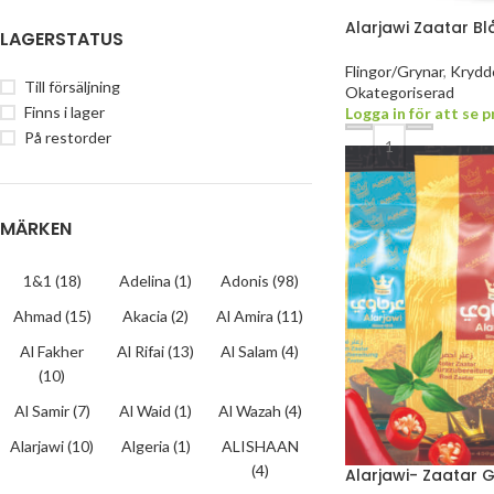
Alarjawi Zaatar Bl
LAGERSTATUS
Flingor/Grynar
,
Kryddo
Till försäljning
Okategoriserad
Finns i lager
Logga in för att se p
På restorder
MÄRKEN
1&1
(18)
Adelina
(1)
Adonis
(98)
Ahmad
(15)
Akacia
(2)
Al Amira
(11)
Al Fakher
Al Rifai
(13)
Al Salam
(4)
(10)
Al Samir
(7)
Al Waid
(1)
Al Wazah
(4)
Alarjawi
(10)
Algeria
(1)
ALISHAAN
(4)
Alarjawi- Zaatar 