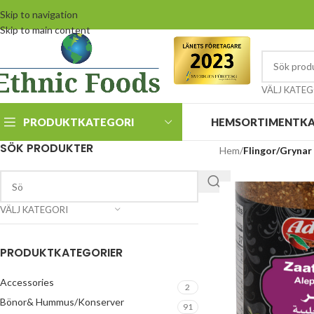
Skip to navigation
Skip to main content
VÄLJ KATEG
PRODUKTKATEGORI
HEM
SORTIMENT
K
SÖK PRODUKTER
Hem
/
Flingor/Grynar
VÄLJ KATEGORI
PRODUKTKATEGORIER
Accessories
2
Bönor& Hummus/Konserver
91