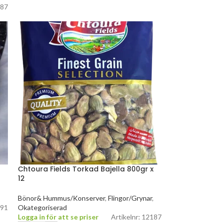
387
5
Chtoura Fields Torkad Bajella 800gr x
12
,
Bönor& Hummus/Konserver
,
Flingor/Grynar
,
191
Okategoriserad
Logga in för att se priser
Artikelnr: 12187