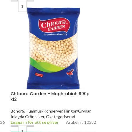
Chtoura Garden – Moghrabiah 900g
x12
,
Bönor& Hummus/Konserver
,
Flingor/Grynar
,
Inlagda Grönsaker
,
Okategoriserad
436
Logga in för att se priser
Artikelnr: 10582