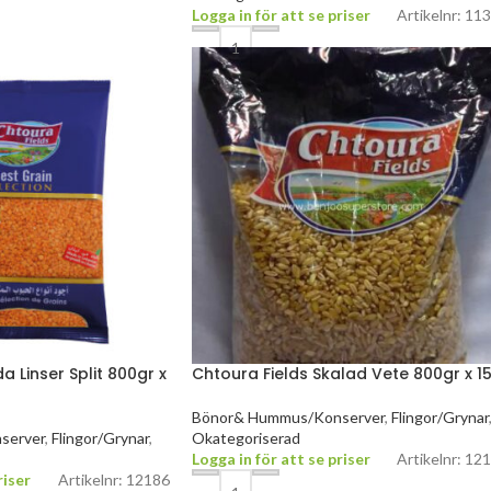
Logga in för att se priser
Artikelnr: 11
a Linser Split 800gr x
Chtoura Fields Skalad Vete 800gr x 1
Bönor& Hummus/Konserver
,
Flingor/Grynar
server
,
Flingor/Grynar
,
Okategoriserad
Logga in för att se priser
Artikelnr: 12
riser
Artikelnr: 12186