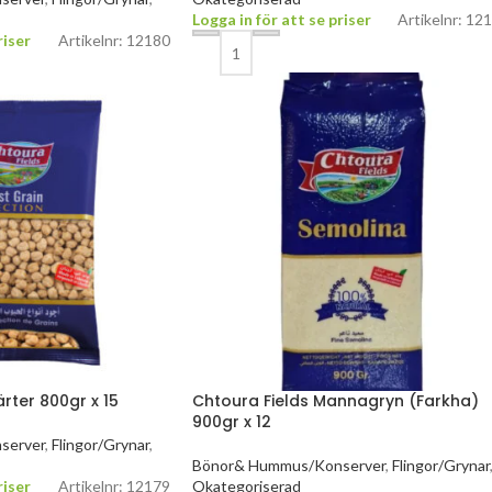
Logga in för att se priser
Artikelnr: 12
riser
Artikelnr: 12180
ärter 800gr x 15
Chtoura Fields Mannagryn (Farkha)
900gr x 12
server
,
Flingor/Grynar
,
Bönor& Hummus/Konserver
,
Flingor/Grynar
riser
Artikelnr: 12179
Okategoriserad