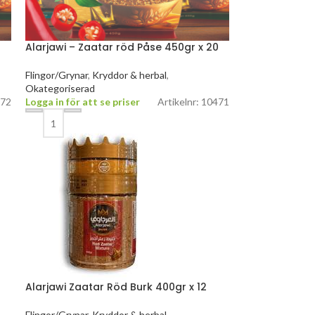
Alarjawi – Zaatar röd Påse 450gr x 20
Flingor/Grynar
,
Kryddor & herbal
,
Okategoriserad
472
Logga in för att se priser
Artikelnr: 10471
Alarjawi Zaatar Röd Burk 400gr x 12
Flingor/Grynar
,
Kryddor & herbal
,