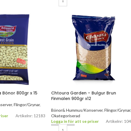
a Bönor 800gr x 15
Chtoura Garden – Bulgur Brun
Finmalen 900gr x12
server
,
Flingor/Grynar
,
Bönor& Hummus/Konserver
,
Flingor/Grynar
riser
Artikelnr: 12183
Okategoriserad
Logga in för att se priser
Artikelnr: 10