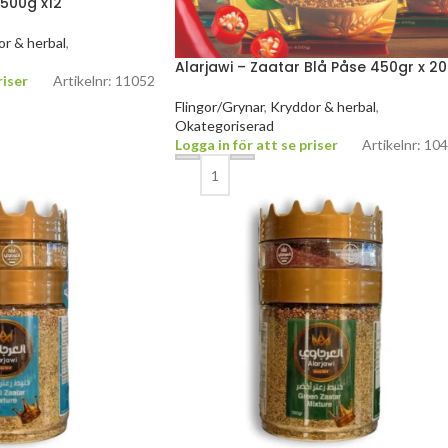
 500g x12
r & herbal
,
Alarjawi – Zaatar Blå Påse 450gr x 20
riser
Artikelnr: 11052
Flingor/Grynar
,
Kryddor & herbal
,
Okategoriserad
Logga in för att se priser
Artikelnr: 10