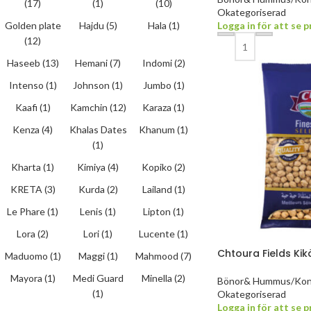
(17)
(1)
(10)
Okategoriserad
Golden plate
Hajdu
(5)
Hala
(1)
Logga in för att se p
(12)
Haseeb
(13)
Hemani
(7)
Indomi
(2)
Intenso
(1)
Johnson
(1)
Jumbo
(1)
Kaafi
(1)
Kamchin
(12)
Karaza
(1)
Kenza
(4)
Khalas Dates
Khanum
(1)
(1)
Kharta
(1)
Kimiya
(4)
Kopiko
(2)
KRETA
(3)
Kurda
(2)
Lailand
(1)
Le Phare
(1)
Lenis
(1)
Lipton
(1)
Lora
(2)
Lori
(1)
Lucente
(1)
Chtoura Fields Kik
Maduomo
(1)
Maggi
(1)
Mahmood
(7)
Mayora
(1)
Medi Guard
Minella
(2)
Bönor& Hummus/Kon
(1)
Okategoriserad
Logga in för att se p