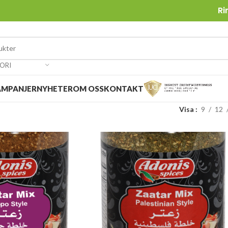
Ri
ORI
AMPANJER
NYHETER
OM OSS
KONTAKT
Visa
9
12