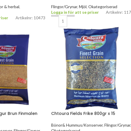
r & herbal
,
Flingor/Grynar
,
Mjöl
,
Okategoriserad
Logga in för att se priser
Artikelnr: 11
riser
Artikelnr: 10473
lgur Brun Finmalen
Chtoura Fields Frike 800gr x 15
Bönor& Hummus/Konserver
,
Flingor/Grynar
server
,
Flingor/Grynar
,
Okategoriserad