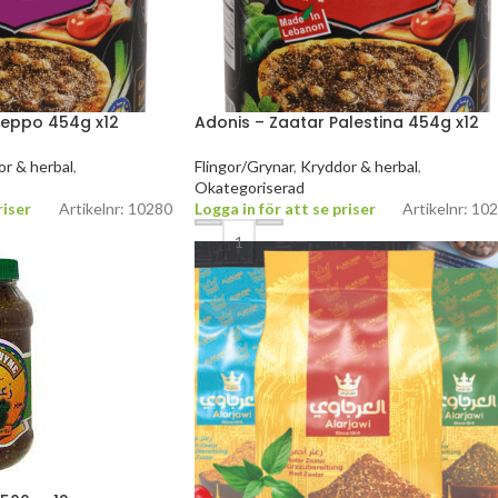
leppo 454g x12
Adonis – Zaatar Palestina 454g x12
r & herbal
,
Flingor/Grynar
,
Kryddor & herbal
,
Okategoriserad
riser
Artikelnr: 10280
Logga in för att se priser
Artikelnr: 10