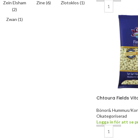
Zein Elsham
Zine
(6)
Zlotoklos
(1)
(2)
Zwan
(1)
Chtoura Fields Vit
Bönor& Hummus/Kon
Okategoriserad
Logga in för att se p