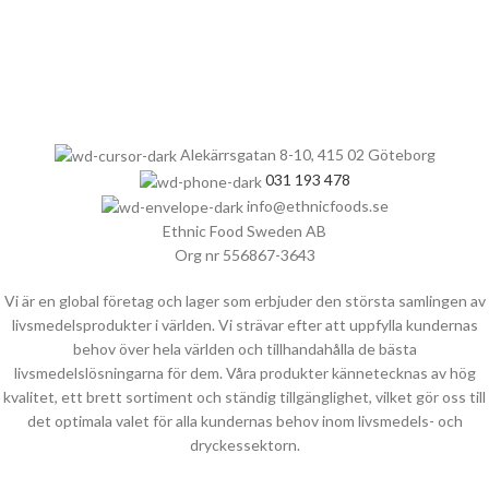
Alekärrsgatan 8-10, 415 02 Göteborg
031 193 478
info@ethnicfoods.se
Ethnic Food Sweden AB
Org nr 556867-3643
Vi är en global företag och lager som erbjuder den största samlingen av
livsmedelsprodukter i världen. Vi strävar efter att uppfylla kundernas
behov över hela världen och tillhandahålla de bästa
livsmedelslösningarna för dem. Våra produkter kännetecknas av hög
kvalitet, ett brett sortiment och ständig tillgänglighet, vilket gör oss till
det optimala valet för alla kundernas behov inom livsmedels- och
dryckessektorn.