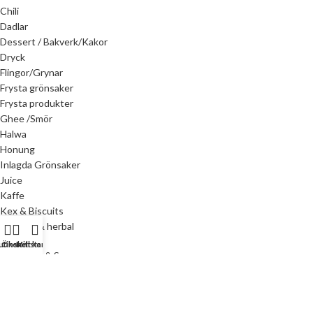
Chili
Dadlar
Dessert / Bakverk/Kakor
Dryck
Flingor/Grynar
Frysta grönsaker
Frysta produkter
Ghee /Smör
Halwa
Honung
Inlagda Grönsaker
Juice
Kaffe
Kex & Biscuits
Kryddor & herbal
utiken
Önskelista
Mitt konto
Marmelad & Syrap
Salami/Luncheon/Korv
Mejeri & Ost
Mjöl