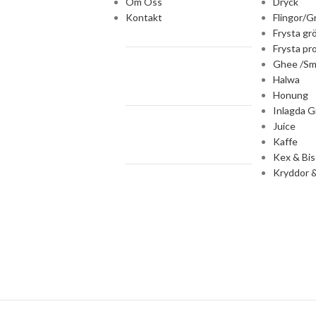
Om Oss
Dryck
Kontakt
Flingor/G
Frysta gr
Frysta pr
Ghee /Sm
Halwa
Honung
Inlagda G
Juice
Kaffe
Kex & Bis
Kryddor &