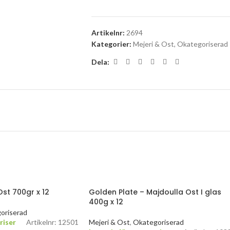
Artikelnr:
2694
Kategorier:
Mejeri & Ost
,
Okategoriserad
Dela:
st 700gr x 12
Golden Plate – Majdoulla Ost I glas
400g x 12
oriserad
riser
Artikelnr: 12501
Mejeri & Ost
,
Okategoriserad