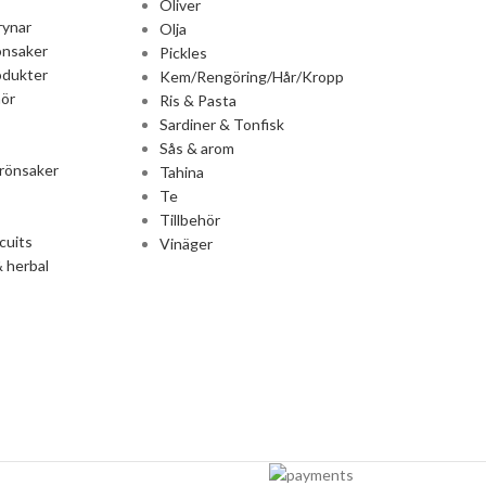
Oliver
rynar
Olja
önsaker
Pickles
odukter
Kem/Rengöring/Hår/Kropp
ör
Ris & Pasta
Sardiner & Tonfisk
Sås & arom
rönsaker
Tahina
Te
Tillbehör
cuits
Vinäger
 herbal