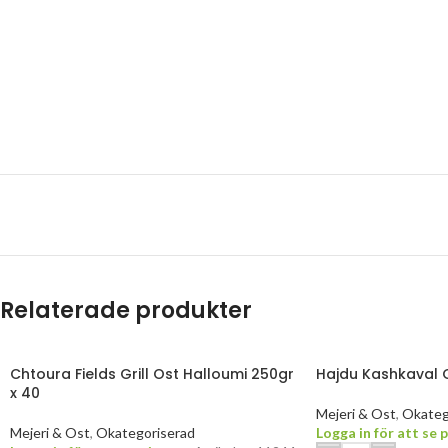
Relaterade produkter
Chtoura Fields Grill Ost Halloumi 250gr
Hajdu Kashkaval O
x 40
Mejeri & Ost
,
Okateg
Mejeri & Ost
,
Okategoriserad
Logga in för att se p