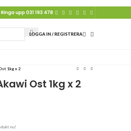
Ringa upp 031 193 478
LOGGA IN / REGISTRERA
Ost 1kg x 2
Akawi Ost 1kg x 2
odukt nu!