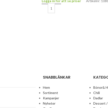
Logga in för att se priser
Artikelnr: 108
SNABBLÄNKAR
KATEGO
Hem
Bönor& 
Sortiment
Chili
Kampanjer
Dadlar
Nyheter
Dessert /