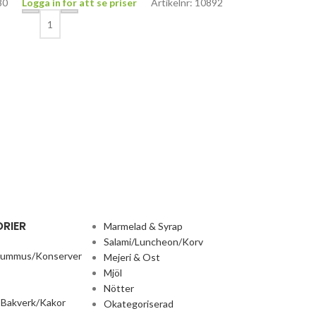
80
Logga in för att se priser
Artikelnr: 10892
Golden Plate –
425x 12
Mejeri & Ost
,
Oka
Logga in för att 
RIER
Marmelad & Syrap
Salami/Luncheon/Korv
Hummus/Konserver
Mejeri & Ost
Mjöl
Nötter
 Bakverk/Kakor
Okategoriserad