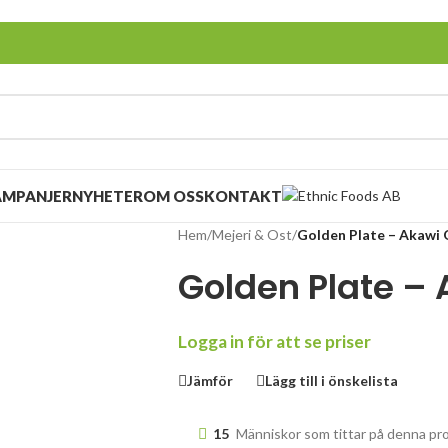
AMPANJER
NYHETER
OM OSS
KONTAKT
Hem
/
Mejeri & Ost
/
Golden Plate – Akawi 
Golden Plate – 
Logga in för att se priser
Jämför
Lägg till i önskelista
15
Människor som tittar på denna pr