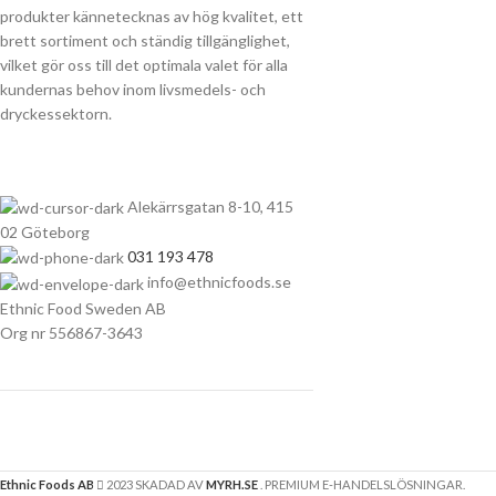
produkter kännetecknas av hög kvalitet, ett
brett sortiment och ständig tillgänglighet,
vilket gör oss till det optimala valet för alla
kundernas behov inom livsmedels- och
dryckessektorn.
Alekärrsgatan 8-10, 415
02 Göteborg
031 193 478
info@ethnicfoods.se
Ethnic Food Sweden AB
Org nr 556867-3643
Ethnic Foods AB
2023 SKADAD AV
MYRH.SE
. PREMIUM E-HANDELSLÖSNINGAR.