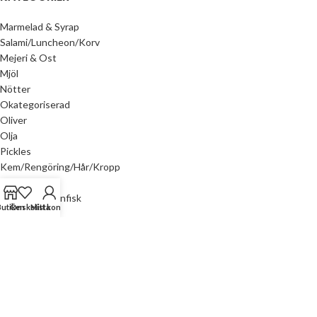
Marmelad & Syrap
Salami/Luncheon/Korv
Mejeri & Ost
Mjöl
Nötter
Okategoriserad
Oliver
Olja
Pickles
Kem/Rengöring/Hår/Kropp
Ris & Pasta
Sardiner & Tonfisk
Butiken
Önskelista
Mitt konto
Sås & arom
Tahina
Te
Tillbehör
Vinäger
Ethnic Foods AB
2023 SKADAD AV
MYRH.SE
. PREMIUM E-HANDELSLÖSNINGAR.