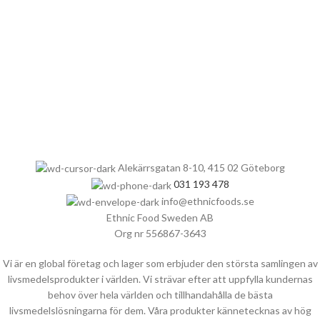
Alekärrsgatan 8-10, 415 02 Göteborg
031 193 478
info@ethnicfoods.se
Ethnic Food Sweden AB
Org nr 556867-3643
Vi är en global företag och lager som erbjuder den största samlingen av
livsmedelsprodukter i världen. Vi strävar efter att uppfylla kundernas
behov över hela världen och tillhandahålla de bästa
livsmedelslösningarna för dem. Våra produkter kännetecknas av hög