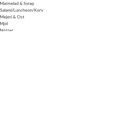
Marmelad & Syrap
Salami/Luncheon/Korv
Mejeri & Ost
Mjöl
Nötter
Okategoriserad
Oliver
Olja
Pickles
Kem/Rengöring/Hår/Kropp
Ris & Pasta
Sardiner & Tonfisk
Sås & arom
Tahina
Te
Tillbehör
Vinäger
Ethnic Foods AB
2023 SKADAD AV
MYRH.SE
. PREMIUM E-HANDELSLÖSNINGAR.