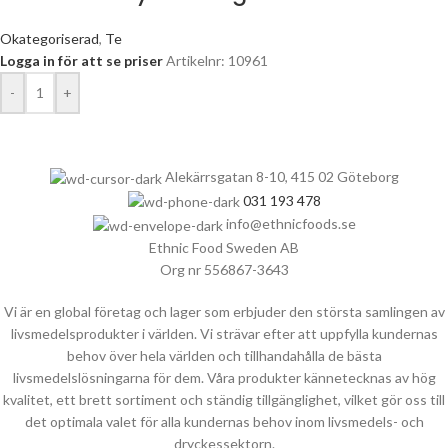
Okategoriserad
,
Te
Logga in för att se priser
Artikelnr: 10961
-
+
Alekärrsgatan 8-10, 415 02 Göteborg
031 193 478
info@ethnicfoods.se
Ethnic Food Sweden AB
Org nr 556867-3643
Vi är en global företag och lager som erbjuder den största samlingen av
livsmedelsprodukter i världen. Vi strävar efter att uppfylla kundernas
behov över hela världen och tillhandahålla de bästa
livsmedelslösningarna för dem. Våra produkter kännetecknas av hög
kvalitet, ett brett sortiment och ständig tillgänglighet, vilket gör oss till
det optimala valet för alla kundernas behov inom livsmedels- och
dryckessektorn.