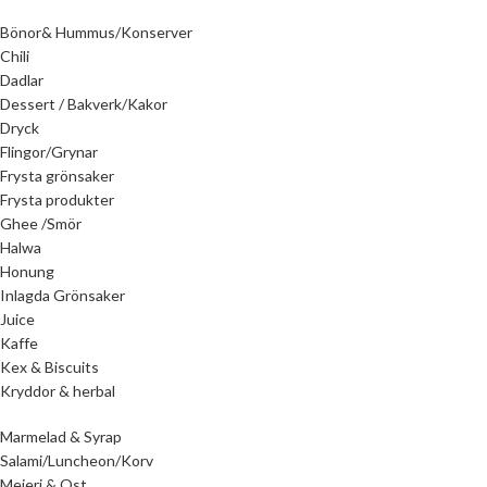
Bönor& Hummus/Konserver
Chili
Dadlar
Dessert / Bakverk/Kakor
Dryck
Flingor/Grynar
Frysta grönsaker
Frysta produkter
Ghee /Smör
Halwa
Honung
Inlagda Grönsaker
Juice
Kaffe
Kex & Biscuits
Kryddor & herbal
Marmelad & Syrap
Salami/Luncheon/Korv
Mejeri & Ost