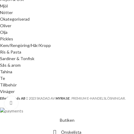
Mjöl
Nötter
Okategoriserad
Oliver
Olja
Pickles
Kem/Rengöring/Hår/Kropp
Ris & Pasta
Sardiner & Tonfisk
Sås & arom
Tahina
Te
Tillbehör
Vinäger
Ethnic Foods AB
2023 SKADAD AV
MYRH.SE
. PREMIUM E-HANDELSLÖSNINGAR.
Klicka för att förstora
Butiken
Önskelista