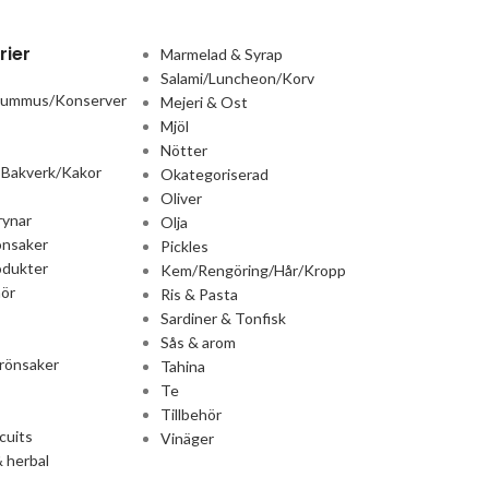
rier
Marmelad & Syrap
Salami/Luncheon/Korv
Hummus/Konserver
Mejeri & Ost
Mjöl
Nötter
 Bakverk/Kakor
Okategoriserad
Oliver
rynar
Olja
önsaker
Pickles
odukter
Kem/Rengöring/Hår/Kropp
ör
Ris & Pasta
Sardiner & Tonfisk
Sås & arom
rönsaker
Tahina
Te
Tillbehör
cuits
Vinäger
 herbal