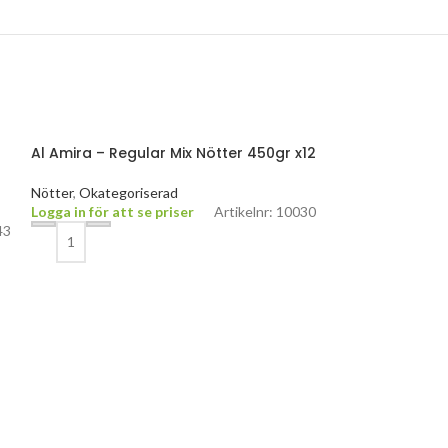
Al Amira – Regular Mix Nötter 450gr x12
Nötter
,
Okategoriserad
Logga in för att se priser
Artikelnr: 10030
43
Basso – Extra Vi
Okategoriserad
,
O
Logga in för att 