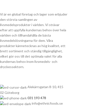
Vi är en global företag och lager som erbjuder
den största samlingen av
livsmedelsprodukter i världen. Vi strävar
efter att uppfylla kundernas behov över hela
världen och tillhandahålla de bästa
livsmedelslösningarna för dem. Våra
produkter kännetecknas av hög kvalitet, ett
brett sortiment och ständig tillgänglighet,
vilket gör oss till det optimala valet för alla
kundernas behov inom livsmedels- och
dryckessektorn.
Alekärrsgatan 8-10, 415
02 Göteborg
031 193 478
info@ethnicfoods.se