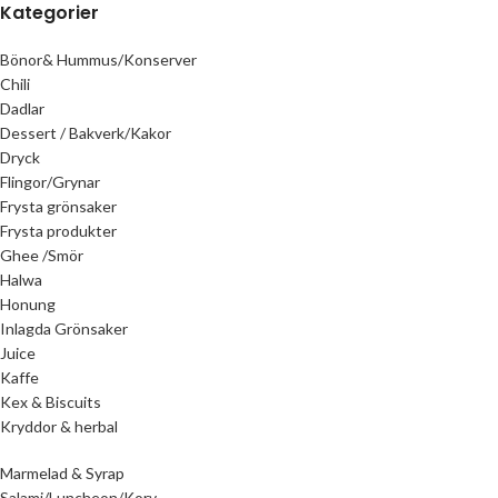
Kategorier
Bönor& Hummus/Konserver
Chili
Dadlar
Dessert / Bakverk/Kakor
Dryck
Flingor/Grynar
Frysta grönsaker
Frysta produkter
Ghee /Smör
Halwa
Honung
Inlagda Grönsaker
Juice
Kaffe
Kex & Biscuits
Kryddor & herbal
Marmelad & Syrap
Salami/Luncheon/Korv