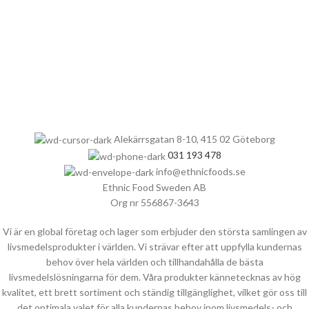
Alekärrsgatan 8-10, 415 02 Göteborg
031 193 478
info@ethnicfoods.se
Ethnic Food Sweden AB
Org nr 556867-3643
Vi är en global företag och lager som erbjuder den största samlingen av
livsmedelsprodukter i världen. Vi strävar efter att uppfylla kundernas
behov över hela världen och tillhandahålla de bästa
livsmedelslösningarna för dem. Våra produkter kännetecknas av hög
kvalitet, ett brett sortiment och ständig tillgänglighet, vilket gör oss till
det optimala valet för alla kundernas behov inom livsmedels- och