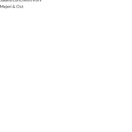
Mejeri & Ost
Mjöl
Nötter
Okategoriserad
Oliver
Olja
Pickles
Kem/Rengöring/Hår/Kropp
Ris & Pasta
Sardiner & Tonfisk
Sås & arom
Tahina
Te
Tillbehör
Vinäger
Ethnic Foods AB
2023 SKADAD AV
MYRH.SE
. PREMIUM E-HANDELSLÖSNINGAR.
Butiken