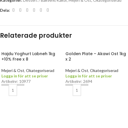
Kategorier:
Dessert / Bakverk/Kakor
,
Mejeri & Ost
,
Okategoriserad
Dela:
Relaterade produkter
Hajdu Yoghurt Labneh 1kg
Golden Plate – Akawi Ost 1kg
+10% Free x 8
x 2
Mejeri & Ost
,
Okategoriserad
Mejeri & Ost
,
Okategoriserad
Logga in för att se priser
Logga in för att se priser
Artikelnr: 10977
Artikelnr: 2694