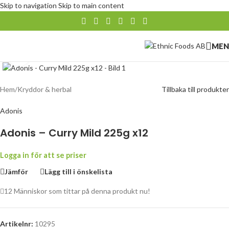
Skip to navigation
Skip to main content
MEN
Klicka för att förstora
Hem
/
Kryddor & herbal
Tillbaka till produkter
Adonis
Adonis – Curry Mild 225g x12
Logga in för att se priser
Jämför
Lägg till i önskelista
12
Människor som tittar på denna produkt nu!
Artikelnr:
10295