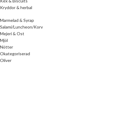
Kex & Biscuits
Kryddor & herbal
Marmelad & Syrap
Salami/Luncheon/Korv
Mejeri & Ost
Mjöl
Nötter
Okategoriserad
Oliver
Olja
Pickles
Kem/Rengöring/Hår/Kropp
Ris & Pasta
Sardiner & Tonfisk
Sås & arom
Tahina
Te
Tillbehör
Vinäger
Ethnic Foods AB
2023 SKADAD AV
MYRH.SE
. PREMIUM E-HANDELSLÖSNINGAR.