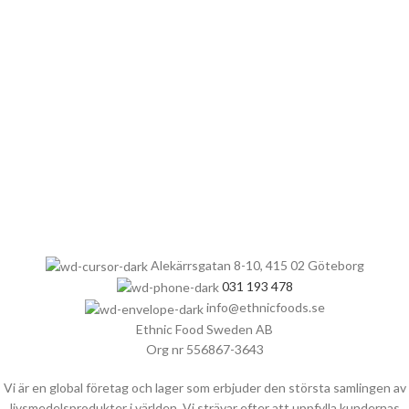
Alekärrsgatan 8-10, 415 02 Göteborg
031 193 478
info@ethnicfoods.se
Ethnic Food Sweden AB
Org nr 556867-3643
Vi är en global företag och lager som erbjuder den största samlingen av
livsmedelsprodukter i världen. Vi strävar efter att uppfylla kundernas