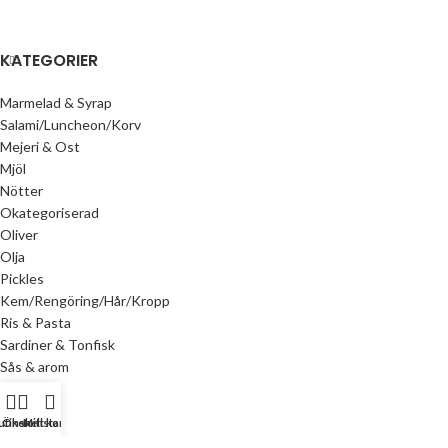
KATEGORIER
Marmelad & Syrap
Salami/Luncheon/Korv
Mejeri & Ost
Mjöl
Nötter
Okategoriserad
Oliver
Olja
Pickles
Kem/Rengöring/Hår/Kropp
Ris & Pasta
Sardiner & Tonfisk
Sås & arom
Tahina
Te
utiken
Önskelista
Mitt konto
Tillbehör