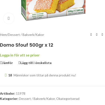
Klicka för att förstora
Hem
/
Dessert / Bakverk/Kakor
Domo Sfouf 500gr x 12
Logga in för att se priser
Jämför
Lägg till i önskelista
18
Människor som tittar på denna produkt nu!
Artikelnr:
11978
Kategorier:
Dessert / Bakverk/Kakor
,
Okategoriserad