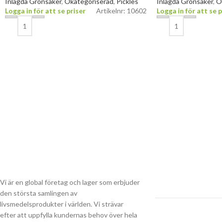
Inlagda Grönsaker
,
Okategoriserad
,
Pickles
Inlagda Grönsaker
,
O
Logga in för att se priser
Artikelnr: 10602
Logga in för att se p
Vi är en global företag och lager som erbjuder
den största samlingen av
livsmedelsprodukter i världen. Vi strävar
efter att uppfylla kundernas behov över hela