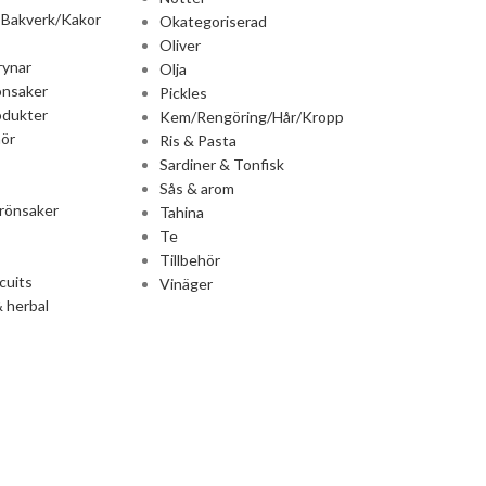
 Bakverk/Kakor
Okategoriserad
Oliver
rynar
Olja
önsaker
Pickles
odukter
Kem/Rengöring/Hår/Kropp
ör
Ris & Pasta
Sardiner & Tonfisk
Sås & arom
rönsaker
Tahina
Te
Tillbehör
cuits
Vinäger
 herbal