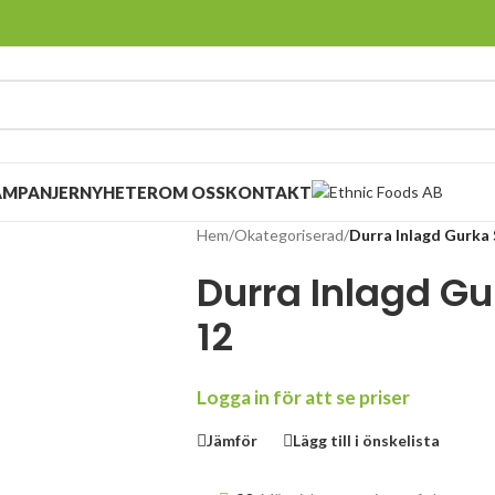
AMPANJER
NYHETER
OM OSS
KONTAKT
Hem
/
Okategoriserad
/
Durra Inlagd Gurka 
Durra Inlagd Gu
12
Logga in för att se priser
Jämför
Lägg till i önskelista