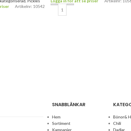
kategoriserad
,
Pickles
Logga in för att se priser
Artikelnr: 105
riser
Artikelnr: 10542
SNABBLÄNKAR
KATEGO
Hem
Bönor& 
Sortiment
Chili
Kampanjer
Dadlar