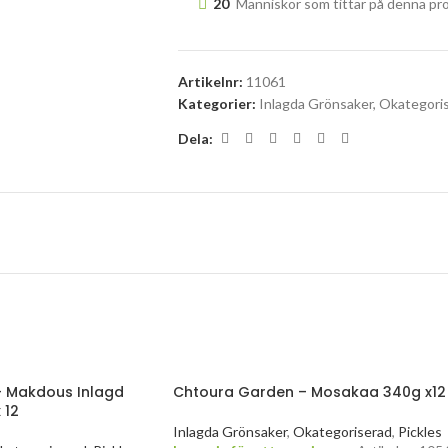
20
Människor som tittar på denna pr
Artikelnr:
11061
Kategorier:
Inlagda Grönsaker
,
Okategori
Dela:
 Makdous Inlagd
Chtoura Garden – Mosakaa 340g x12
 12
Inlagda Grönsaker
,
Okategoriserad
,
Pickles