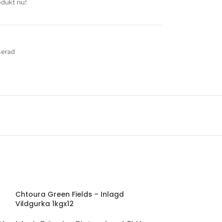
odukt nu!
serad
Chtoura Green Fields – Inlagd
Vildgurka 1kgx12