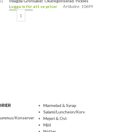
61
Inlagda Grönsaker
,
Okategoriserad
,
Pickles
Logga in för att se priser
Artikelnr: 10699
Chtoura Green 
Bajella 800gr x
Inlagda Grönsake
Logga in för att 
RIER
Marmelad & Syrap
Salami/Luncheon/Korv
Hummus/Konserver
Mejeri & Ost
Mjöl
Nötter