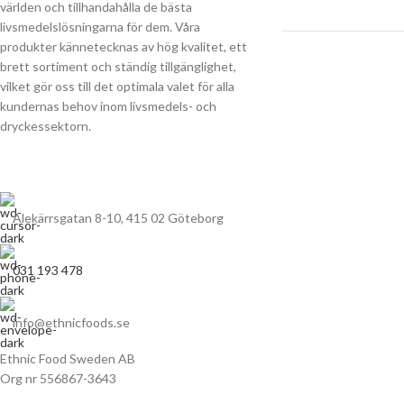
världen och tillhandahålla de bästa
livsmedelslösningarna för dem. Våra
produkter kännetecknas av hög kvalitet, ett
brett sortiment och ständig tillgänglighet,
vilket gör oss till det optimala valet för alla
kundernas behov inom livsmedels- och
dryckessektorn.
Alekärrsgatan 8-10, 415 02 Göteborg
031 193 478
info@ethnicfoods.se
Ethnic Food Sweden AB
Org nr 556867-3643