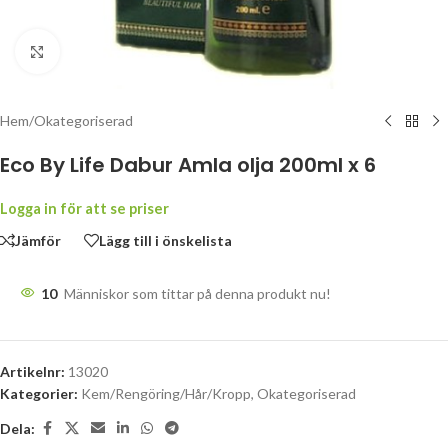
Klicka för att förstora
Hem
/
Okategoriserad
Eco By Life Dabur Amla olja 200ml x 6
Logga in för att se priser
Jämför
Lägg till i önskelista
10
Människor som tittar på denna produkt nu!
Artikelnr:
13020
Kategorier:
Kem/Rengöring/Hår/Kropp
,
Okategoriserad
Dela: