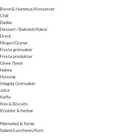
Bönor& Hummus/Konserver
Chili
Dadlar
Dessert / Bakverk/Kakor
Dryck
Flingor/Grynar
Frysta grönsaker
Frysta produkter
Ghee /Smör
Halwa
Honung
Inlagda Grönsaker
Juice
Kaffe
Kex & Biscuits
Kryddor & herbal
Marmelad & Syrap
Salami/Luncheon/Korv
Mejeri & Ost