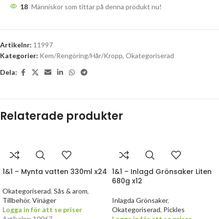
18
Människor som tittar på denna produkt nu!
Artikelnr:
11997
Kategorier:
Kem/Rengöring/Hår/Kropp
,
Okategoriserad
Dela:
Relaterade produkter
1&1 – Mynta vatten 330ml x24
1&1 – Inlagd Grönsaker Liten
680g x12
Okategoriserad
,
Sås & arom
,
Tillbehör
,
Vinäger
Inlagda Grönsaker
,
Logga in för att se priser
Okategoriserad
,
Pickles
Artikelnr: 10067
Logga in för att se priser