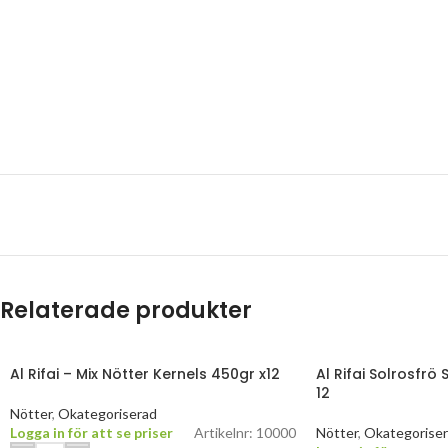
Relaterade produkter
Al Rifai – Mix Nötter Kernels 450gr x12
Al Rifai Solrosfrö 
12
Nötter
,
Okategoriserad
Logga in för att se priser
Artikelnr: 10000
Nötter
,
Okategorise