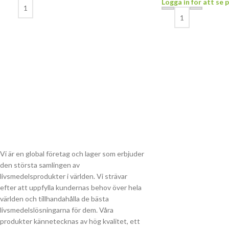
Logga in för att se p
Vi är en global företag och lager som erbjuder
den största samlingen av
livsmedelsprodukter i världen. Vi strävar
efter att uppfylla kundernas behov över hela
världen och tillhandahålla de bästa
livsmedelslösningarna för dem. Våra
produkter kännetecknas av hög kvalitet, ett