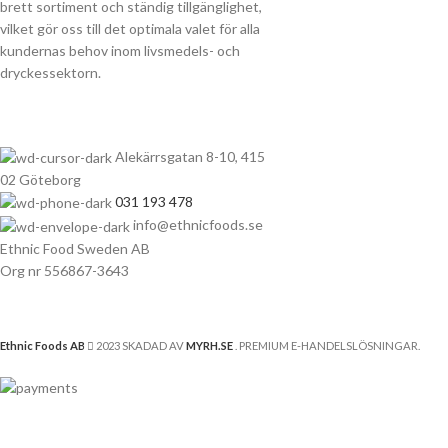
brett sortiment och ständig tillgänglighet,
vilket gör oss till det optimala valet för alla
kundernas behov inom livsmedels- och
dryckessektorn.
Alekärrsgatan 8-10, 415
02 Göteborg
031 193 478
info@ethnicfoods.se
Ethnic Food Sweden AB
Org nr 556867-3643
Ethnic Foods AB
2023 SKADAD AV
MYRH.SE
. PREMIUM E-HANDELSLÖSNINGAR.