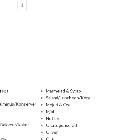
Anakena – Valn
Nötter
,
Okategori
Logga in för att 
rier
Marmelad & Syrap
Salami/Luncheon/Korv
Hummus/Konserver
Mejeri & Ost
Mjöl
Nötter
 Bakverk/Kakor
Okategoriserad
Oliver
rynar
Olja