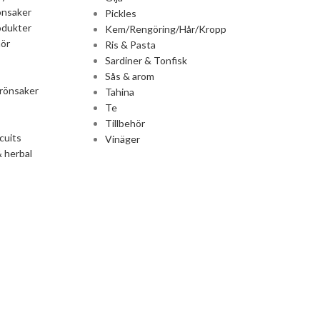
önsaker
Pickles
odukter
Kem/Rengöring/Hår/Kropp
ör
Ris & Pasta
Sardiner & Tonfisk
Sås & arom
rönsaker
Tahina
Te
Tillbehör
cuits
Vinäger
 herbal