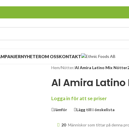
AMPANJER
NYHETER
OM OSS
KONTAKT
Hem
/
Nötter
/
Al Amira Latino Mix Nötter2
Al Amira Latino 
Logga in för att se priser
Jämför
Lägg till i önskelista
20
Människor som tittar på denna pr