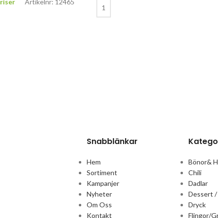
riser
Artikelnr: 12465
Snabblänkar
Katego
Hem
Bönor& 
Sortiment
Chili
Kampanjer
Dadlar
Nyheter
Dessert /
Om Oss
Dryck
Kontakt
Flingor/G