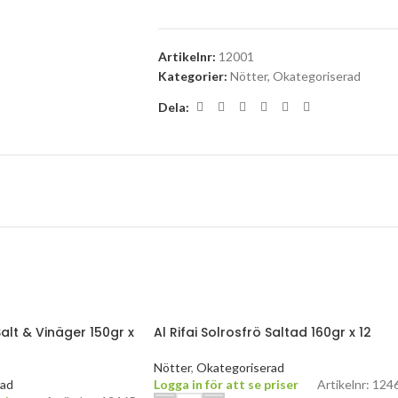
Artikelnr:
12001
Kategorier:
Nötter
,
Okategoriserad
Dela:
Salt & Vinäger 150gr x
Al Rifai Solrosfrö Saltad 160gr x 12
Nötter
,
Okategoriserad
rad
Logga in för att se priser
Artikelnr: 124