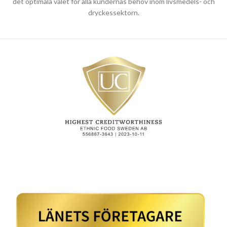
det optimala valet för alla kundernas behov inom livsmedels- och
dryckessektorn.