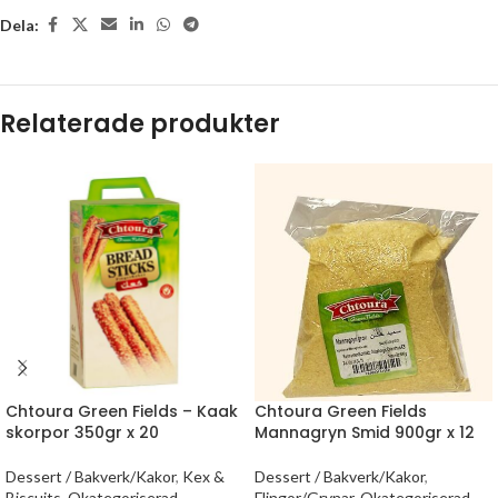
Dela:
Relaterade produkter
Chtoura Green Fields – Kaak
Chtoura Green Fields
skorpor 350gr x 20
Mannagryn Smid 900gr x 12
Dessert / Bakverk/Kakor
,
Kex &
Dessert / Bakverk/Kakor
,
Biscuits
,
Okategoriserad
Flingor/Grynar
,
Okategoriserad