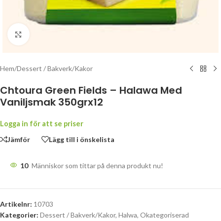
Klicka för att förstora
Hem
/
Dessert / Bakverk/Kakor
Chtoura Green Fields – Halawa Med
Vaniljsmak 350grx12
Logga in för att se priser
Jämför
Lägg till i önskelista
10
Människor som tittar på denna produkt nu!
Artikelnr:
10703
Kategorier:
Dessert / Bakverk/Kakor
,
Halwa
,
Okategoriserad