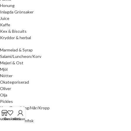
Honung
Inlagda Grönsaker
Juice
Kaffe
Kex & Biscuits
Kryddor & herbal
Marmelad & Syrap
Salami/Luncheon/Korv
Mejeri & Ost
Mjöl
Nötter
Okategoriserad
Oliver
Olja
Pickles
Kem/Rengöring/Hår/Kropp
Ris & Pasta
Butiken
Önskelista
Mitt konto
Sardiner & Tonfisk
Sås & arom