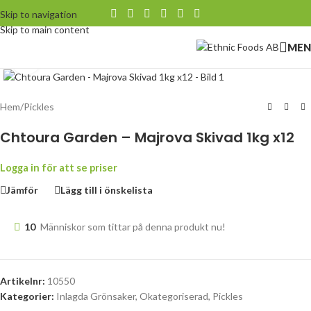
Skip to navigation
Skip to main content
MEN
Klicka för att förstora
Hem
/
Pickles
Chtoura Garden – Majrova Skivad 1kg x12
Logga in för att se priser
Jämför
Lägg till i önskelista
10
Människor som tittar på denna produkt nu!
Artikelnr:
10550
Kategorier:
Inlagda Grönsaker
,
Okategoriserad
,
Pickles