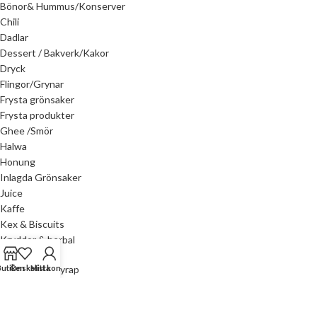
Bönor& Hummus/Konserver
Chili
Dadlar
Dessert / Bakverk/Kakor
Dryck
Flingor/Grynar
Frysta grönsaker
Frysta produkter
Ghee /Smör
Halwa
Honung
Inlagda Grönsaker
Juice
Kaffe
Kex & Biscuits
Kryddor & herbal
Marmelad & Syrap
Butiken
Önskelista
Mitt konto
Salami/Luncheon/Korv
Mejeri & Ost
Mjöl