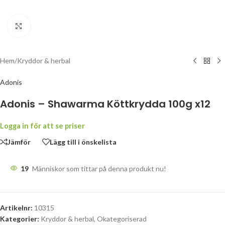
Klicka för att förstora
Hem
/
Kryddor & herbal
Adonis
Adonis – Shawarma Köttkrydda 100g x12
Logga in för att se priser
Jämför
Lägg till i önskelista
19
Människor som tittar på denna produkt nu!
Artikelnr:
10315
Kategorier:
Kryddor & herbal
,
Okategoriserad