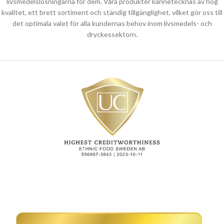
livsmedelslösningarna för dem. Våra produkter kännetecknas av hög
kvalitet, ett brett sortiment och ständig tillgänglighet, vilket gör oss till
det optimala valet för alla kundernas behov inom livsmedels- och
dryckessektorn.