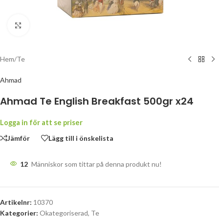
Klicka för att förstora
Hem
/
Te
Ahmad
Ahmad Te English Breakfast 500gr x24
Logga in för att se priser
Jämför
Lägg till i önskelista
12
Människor som tittar på denna produkt nu!
Artikelnr:
10370
Kategorier:
Okategoriserad
,
Te