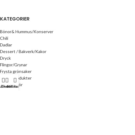
KATEGORIER
Bönor& Hummus/Konserver
Chili
Dadlar
Dessert / Bakverk/Kakor
Dryck
Flingor/Grynar
Frysta grönsaker
Frysta produkter
Ghee /Smör
utiken
Önskelista
Mitt konto
Halwa
Honung
Inlagda Grönsaker
Juice
Kaffe
Kex & Biscuits
Kryddor & herbal