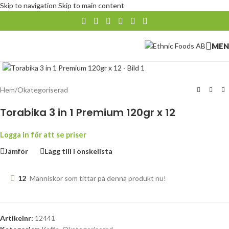
Skip to navigation
Skip to main content
MEN
Klicka för att förstora
Hem
/
Okategoriserad
Torabika 3 in 1 Premium 120gr x 12
Logga in för att se priser
Jämför
Lägg till i önskelista
12
Människor som tittar på denna produkt nu!
Artikelnr:
12441