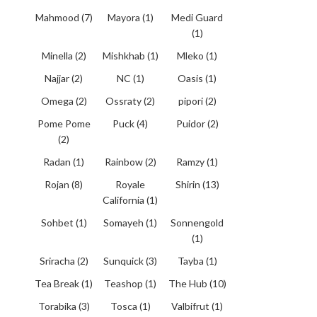
Mahmood
(7)
Mayora
(1)
Medi Guard
(1)
Minella
(2)
Mishkhab
(1)
Mleko
(1)
Najjar
(2)
NC
(1)
Oasis
(1)
Omega
(2)
Ossraty
(2)
pipori
(2)
Pome Pome
Puck
(4)
Puidor
(2)
(2)
Radan
(1)
Rainbow
(2)
Ramzy
(1)
Rojan
(8)
Royale
Shirin
(13)
California
(1)
Sohbet
(1)
Somayeh
(1)
Sonnengold
(1)
Sriracha
(2)
Sunquick
(3)
Tayba
(1)
Tea Break
(1)
Teashop
(1)
The Hub
(10)
Torabika
(3)
Tosca
(1)
Valbifrut
(1)