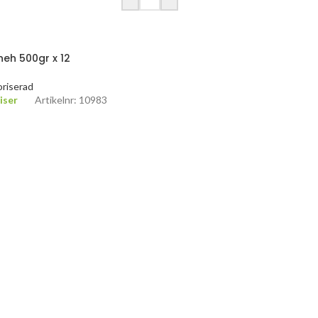
eh 500gr x 12
riserad
iser
Artikelnr: 10983