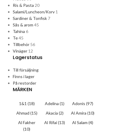
Ris & Pasta
20
Salami/Luncheon/Korv
1
Sardiner & Tonfisk
7
Sås & arom
45
Tahina
6
Te
45
Tillbehör
56
Vinäger
12
Lagerstatus
Till försäljning
Finns i lager
På restorder
MÄRKEN
1&1
(18)
Adelina
(1)
Adonis
(97)
Ahmad
(15)
Akacia
(2)
Al Amira
(10)
Al Fakher
Al Rifai
(13)
Al Salam
(4)
(10)