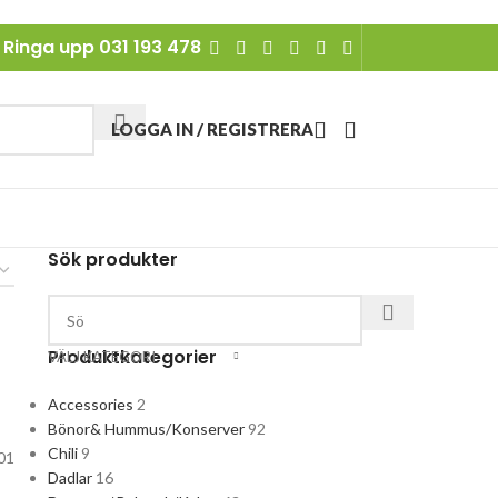
Ringa upp 031 193 478
LOGGA IN / REGISTRERA
Sök produkter
Produktkategorier
VÄLJ KATEGORI
Accessories
2
Bönor& Hummus/Konserver
92
Chili
9
501
Dadlar
16