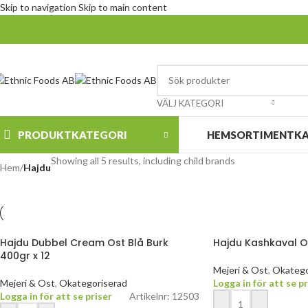
Skip to navigation
Skip to main content
VÄLJ KATEGORI
PRODUKTKATEGORI
HEM
SORTIMENT
K
Showing all 5 results, including child brands
Hem
/
Hajdu
Hajdu Dubbel Cream Ost Blå Burk
Hajdu Kashkaval O
400gr x 12
Mejeri & Ost
,
Okatego
Mejeri & Ost
,
Okategoriserad
Logga in för att se pr
Logga in för att se priser
Artikelnr: 12503