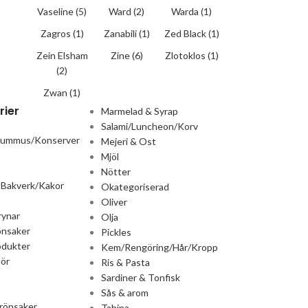
Vaseline
(5)
Ward
(2)
Warda
(1)
Zagros
(1)
Zanabili
(1)
Zed Black
(1)
Zein Elsham
Zine
(6)
Zlotoklos
(1)
(2)
Zwan
(1)
rier
Marmelad & Syrap
Salami/Luncheon/Korv
Hummus/Konserver
Mejeri & Ost
Mjöl
Nötter
 Bakverk/Kakor
Okategoriserad
Oliver
rynar
Olja
önsaker
Pickles
odukter
Kem/Rengöring/Hår/Kropp
ör
Ris & Pasta
Sardiner & Tonfisk
Sås & arom
rönsaker
Tahina