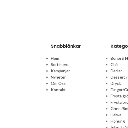
Snabblänkar
Katego
Hem
Bönor& 
Sortiment
Chili
Kampanjer
Dadlar
Nyheter
Dessert /
Om Oss
Dryck
Kontakt
Flingor/G
Frysta gr
Frysta pr
Ghee /Sm
Halwa
Honung
Inlagda G