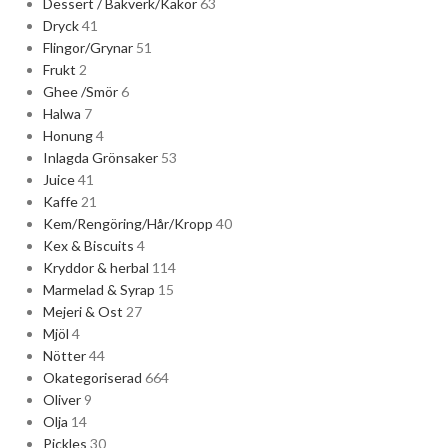
Dessert / Bakverk/Kakor
63
Dryck
41
Flingor/Grynar
51
Frukt
2
Ghee /Smör
6
Halwa
7
Honung
4
Inlagda Grönsaker
53
Juice
41
Kaffe
21
Kem/Rengöring/Hår/Kropp
40
Kex & Biscuits
4
Kryddor & herbal
114
Marmelad & Syrap
15
Mejeri & Ost
27
Mjöl
4
Nötter
44
Okategoriserad
664
Oliver
9
Olja
14
Pickles
30