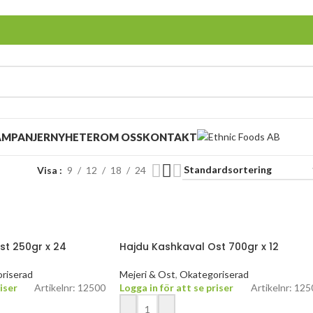
AMPANJER
NYHETER
OM OSS
KONTAKT
Visa
9
12
18
24
st 250gr x 24
Hajdu Kashkaval Ost 700gr x 12
riserad
Mejeri & Ost
,
Okategoriserad
iser
Artikelnr: 12500
Logga in för att se priser
Artikelnr: 12