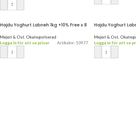
Hajdu Yoghurt Labneh 1kg +10% Free x 8
Hajdu Yoghurt Labn
Mejeri & Ost
,
Okategoriserad
Mejeri & Ost
,
Okatego
Logga in för att se priser
Artikelnr: 10977
Logga in för att se pr