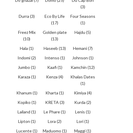
Do ghazal
(7)
Domo
(25)
Du Cap Bon
(3)
Durra
(3)
Eco By Life
Four Seasons
(17)
(1)
Freez Mix
Golden plate
Hajdu
(5)
(10)
(13)
Hala
(1)
Haseeb
(13)
Hemani
(7)
Indomi
(2)
Intenso
(1)
Johnson
(1)
Jumbo
(1)
Kaafi
(1)
Kamchin
(12)
Karaza
(1)
Kenza
(4)
Khalas Dates
(1)
Khanum
(1)
Kharta
(1)
Kimiya
(4)
Kopiko
(1)
KRETA
(3)
Kurda
(2)
Lailand
(1)
Le Phare
(1)
Lenis
(1)
Lipton
(1)
Lora
(2)
Lori
(1)
Lucente
(1)
Maduomo
(1)
Maggi
(1)