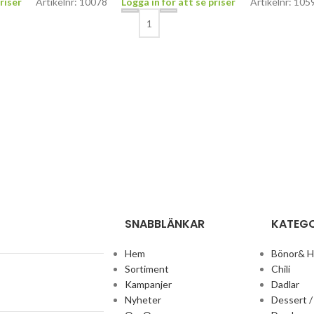
riser
Artikelnr: 10078
Logga in för att se priser
Artikelnr: 105
SNABBLÄNKAR
KATEGO
Hem
Bönor& 
Sortiment
Chili
Kampanjer
Dadlar
Nyheter
Dessert /