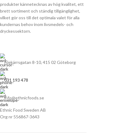
produkter kännetecknas av hög kvalitet, ett
brett sortiment och ständig tillgänglighet,
vilket gör oss till det optimala valet för alla
kundernas behov inom livsmedels- och
dryckessektorn.
Alekärrsgatan 8-10, 415 02 Göteborg
031 193 478
info@ethnicfoods.se
Ethnic Food Sweden AB
Org nr 556867-3643