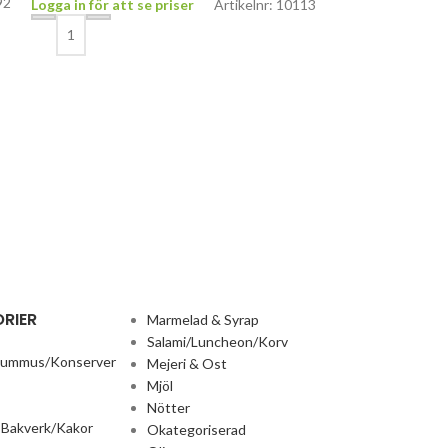
92
Logga in för att se priser
Artikelnr: 10113
Indomi Nudlar 
Okategoriserad
,
R
Logga in för att 
RIER
Marmelad & Syrap
Salami/Luncheon/Korv
Hummus/Konserver
Mejeri & Ost
Mjöl
Nötter
 Bakverk/Kakor
Okategoriserad