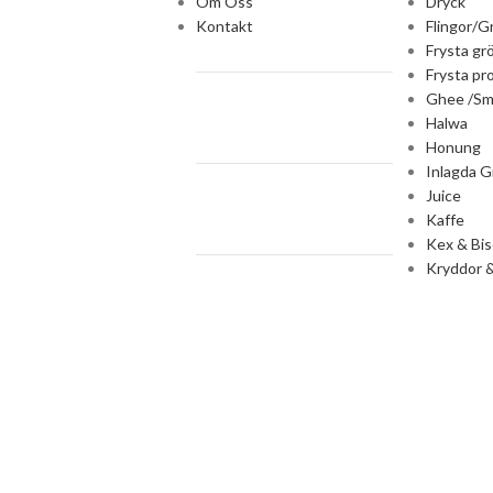
Om Oss
Dryck
Kontakt
Flingor/G
Frysta gr
Frysta pr
Ghee /Sm
Halwa
Honung
Inlagda G
Juice
Kaffe
Kex & Bis
Kryddor &