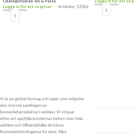
Okategoriserad
,
Ris & Pasta
Logga in för att se p
Logga in för att se priser
Artikelnr: 12062
Vi är en global företag och lager som erbjuder
den största samlingen av
livsmedelsprodukter i världen. Vi strävar
efter att uppfylla kundernas behov över hela
världen och tillhandahålla de bästa
livsmedelslösningarna för dem. Våra