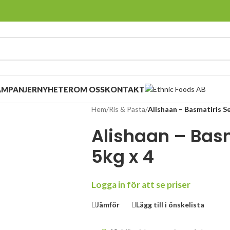
AMPANJER
NYHETER
OM OSS
KONTAKT
Hem
/
Ris & Pasta
/
Alishaan – Basmatiris Se
Alishaan – Basma
5kg x 4
Logga in för att se priser
Jämför
Lägg till i önskelista