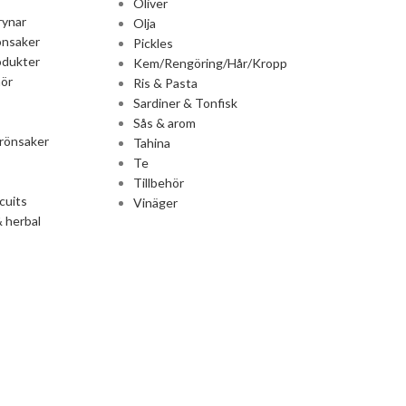
Oliver
rynar
Olja
önsaker
Pickles
odukter
Kem/Rengöring/Hår/Kropp
ör
Ris & Pasta
Sardiner & Tonfisk
Sås & arom
rönsaker
Tahina
Te
Tillbehör
cuits
Vinäger
 herbal