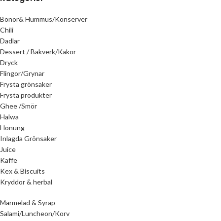
Bönor& Hummus/Konserver
Chili
Dadlar
Dessert / Bakverk/Kakor
Dryck
Flingor/Grynar
Frysta grönsaker
Frysta produkter
Ghee /Smör
Halwa
Honung
Inlagda Grönsaker
Juice
Kaffe
Kex & Biscuits
Kryddor & herbal
Marmelad & Syrap
Salami/Luncheon/Korv