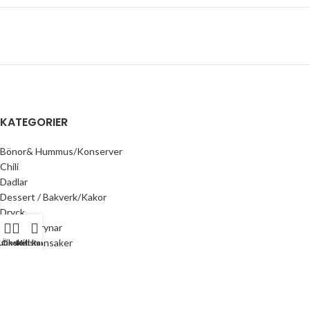
KATEGORIER
Bönor& Hummus/Konserver
Chili
Dadlar
Dessert / Bakverk/Kakor
Dryck
Flingor/Grynar
Frysta grönsaker
utiken
Önskelista
Mitt konto
Frysta produkter
Ghee /Smör
Halwa
Honung