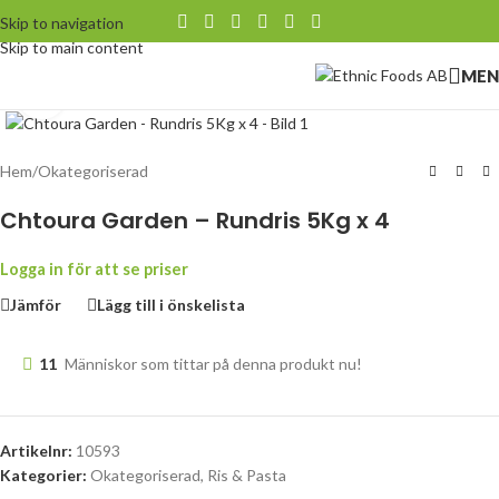
Skip to navigation
Skip to main content
MEN
Klicka för att förstora
Hem
/
Okategoriserad
Chtoura Garden – Rundris 5Kg x 4
Logga in för att se priser
Jämför
Lägg till i önskelista
11
Människor som tittar på denna produkt nu!
Artikelnr:
10593
Kategorier:
Okategoriserad
,
Ris & Pasta