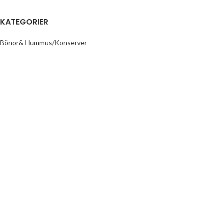
KATEGORIER
Bönor& Hummus/Konserver
Chili
Dadlar
Dessert / Bakverk/Kakor
Dryck
Flingor/Grynar
Frysta grönsaker
Frysta produkter
Ghee /Smör
Halwa
Honung
Inlagda Grönsaker
Juice
Kaffe
Kex & Biscuits
Kryddor & herbal