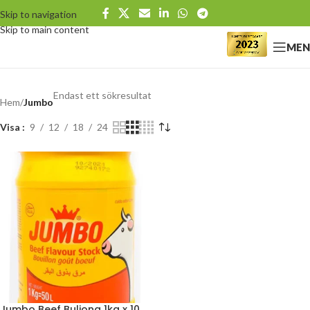
Skip to navigation
Skip to main content
MEN
Endast ett sökresultat
Hem
/
Jumbo
Visa
9
12
18
24
Jumbo Beef Buljong 1kg x 10