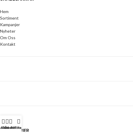
Hem
Sortiment
Kampanjer
Nyheter
Om Oss
Kontakt
utiken
Sidebar
Önskelista
Mitt konto
KATEGORIER